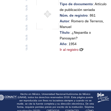
Tipo de documento
: Artículo
de publicación seriada
Núm. de registro
: 861
Autor
: Romero de Terreros,
Manuel
Título
: ¿Nepantla o
Panoayan?
Año
: 1954
Ir al registro
Hecho en México, Universidad Nacional Autónoma de México
(UNAM), todos los derechos reservados 2018. Esta página puede
ser reproducida con fines no lucrativos siempre y cuando no se
mutile, se cite la fuente completa y su dirección electrónica. De otra
forma, requiere permiso previo por escrito de la institución. Séptima
actualización (2025).
CRÉDITOS
CONTACTO
¿CÓMO