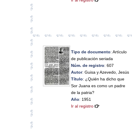
Tipo de documento
: Artículo
de publicación seriada
Núm. de registro
: 607
Autor
: Guisa y Azevedo, Jesús
Título
: ¿Quién ha dicho que
Sor Juana es como un padre
de la patria?
Año
: 1951
Ir al registro