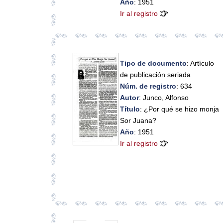
Año
: 1951
Ir al registro
Tipo de documento
: Artículo
de publicación seriada
Núm. de registro
: 634
Autor
: Junco, Alfonso
Título
: ¿Por qué se hizo monja
Sor Juana?
Año
: 1951
Ir al registro