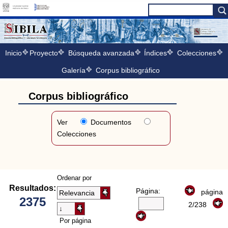
Inicio
Proyecto
Búsqueda avanzada
Índices
Colecciones
Galería
Corpus bibliográfico
Corpus bibliográfico
Ver
Documentos
Colecciones
Ordenar por
Resultados:
Página:
página
2375
2/238
Por página