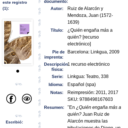
documento:
este registro
(1):
Autor:
Ruiz de Alarcón y
Mendoza, Juan (1572-
1639)
Título:
¿Quién engaña más a
quién? [recurso
electrónico]
Pie de
Barcelona: Linkgua, 2009
imprenta:
Descripción
1 recurso electrónico
física:
Serie:
Linkgua: Teatro, 338
Idioma:
Español (spa)
Notas:
Reimpresión: 2011, 2017
SKU: 9788498167603
Resumen:
"En
¿Quién engaña más a
quién?
Juan Ruiz de
Alarcón muestra las
Escribió:
tribulaciones de Diego, un