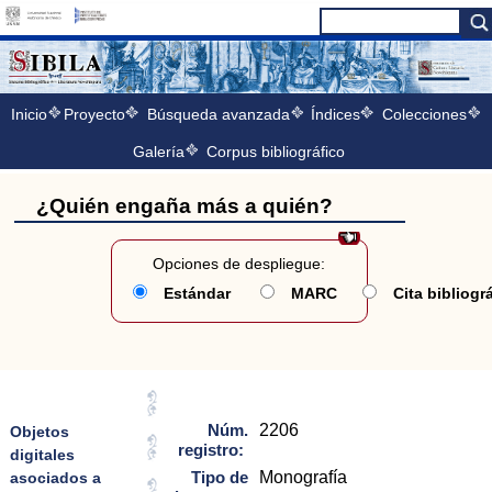
Inicio
Proyecto
Búsqueda avanzada
Índices
Colecciones
Galería
Corpus bibliográfico
¿Quién engaña más a quién?
Opciones de despliegue:
Estándar
MARC
Cita bibliogr
Núm.
2206
Objetos
registro:
digitales
Tipo de
Monografía
asociados a