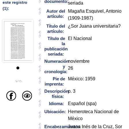
documento:
este registro
seriada
(1):
Autor del
Magaña Esquivel, Antonio
artículo:
(1909-1987)
Título del
¿Sor Juana universitaria?
artículo:
Título de
El Nacional
la
publicación
seriada:
Numeración
noviembre
y
26
cronología:
Pie de
México: 1959
imprenta:
Descripción
p. 3
física:
Idioma:
Español (spa)
Ubicación:
Hemeroteca Nacional de
México
Encabezamientos
Juana Inés de la Cruz, Sor