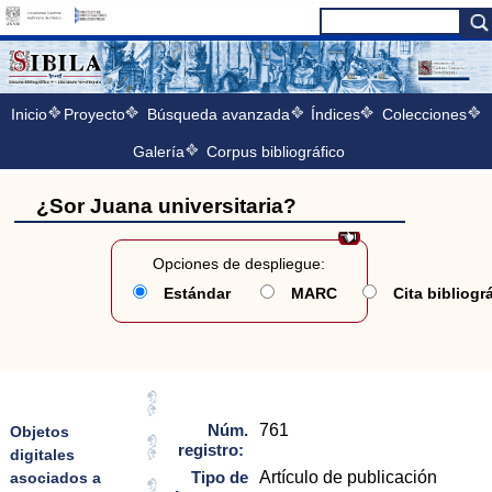
Inicio
Proyecto
Búsqueda avanzada
Índices
Colecciones
Galería
Corpus bibliográfico
¿Sor Juana universitaria?
Opciones de despliegue:
Estándar
MARC
Cita bibliogr
Núm.
761
Objetos
registro:
digitales
Tipo de
Artículo de publicación
asociados a