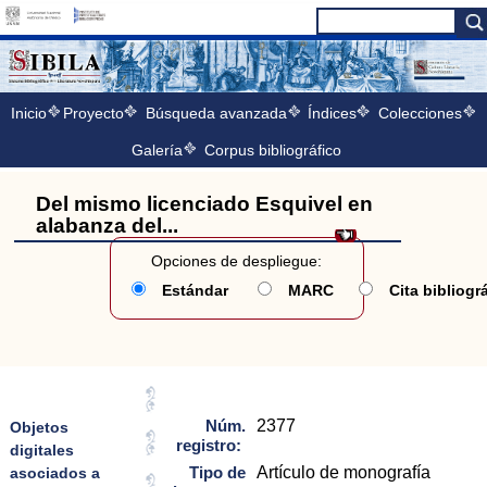
Inicio
Proyecto
Búsqueda avanzada
Índices
Colecciones
Galería
Corpus bibliográfico
Del mismo licenciado Esquivel en
alabanza del...
Opciones de despliegue:
Estándar
MARC
Cita bibliogr
Núm.
2377
Objetos
registro:
digitales
Tipo de
Artículo de monografía
asociados a