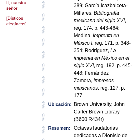
II, nuestro
389; García Icazbalceta-
señor
Millares,
Bibliografía
[Dísticos
mexicana del siglo XVI
,
elegíacos]
reg. 174, p. 443-464;
Medina,
Imprenta en
México I
, reg. 171, p. 348-
354
; Rodríguez,
La
imprenta en México en el
siglo XVI
, reg. 192, p. 445-
448; Fernández
Zamora,
Impresos
mexicanos
, reg. 127, p.
177
Ubicación:
Brown University, John
Carter Brown Library
(B600 R434r)
Resumen:
Octavas laudatorias
dedicadas a Dionisio de