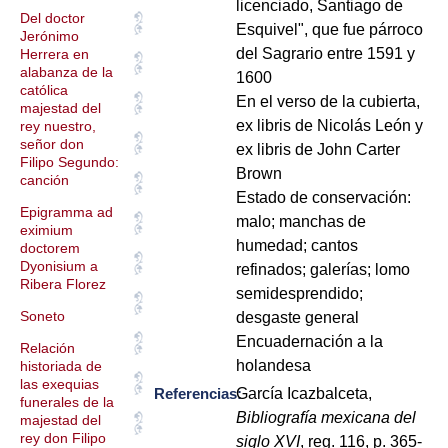
licenciado, Santiago de
Del doctor
Esquivel", que fue párroco
Jerónimo
del Sagrario entre 1591 y
Herrera en
alabanza de la
1600
católica
En el verso de la cubierta,
majestad del
ex libris de Nicolás León y
rey nuestro,
señor don
ex libris de John Carter
Filipo Segundo:
Brown
canción
Estado de conservación:
Epigramma ad
malo; manchas de
eximium
humedad; cantos
doctorem
Dyonisium a
refinados; galerías; lomo
Ribera Florez
semidesprendido;
Soneto
desgaste general
Encuadernación a la
Relación
holandesa
historiada de
las exequias
Referencias:
García Icazbalceta,
funerales de la
Bibliografía mexicana del
majestad del
rey don Filipo
siglo XVI
, reg. 116, p. 365-