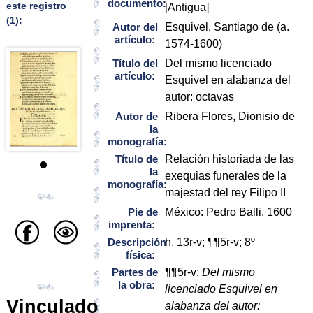
documento:
este registro
[Antigua]
(1):
Autor del
Esquivel, Santiago de (a.
artículo:
1574-1600)
Título del
Del mismo licenciado
artículo:
Esquivel en alabanza del
autor: octavas
Autor de
Ribera Flores, Dionisio de
la
monografía:
Título de
Relación historiada de las
la
exequias funerales de la
monografía:
majestad del rey Filipo II
Pie de
México: Pedro Balli, 1600
imprenta:
Descripción
h. 13r-v; ¶¶5r-v; 8º
física:
Partes de
¶¶5r-v:
Del mismo
la obra:
licenciado Esquivel en
Vinculado
alabanza del autor: