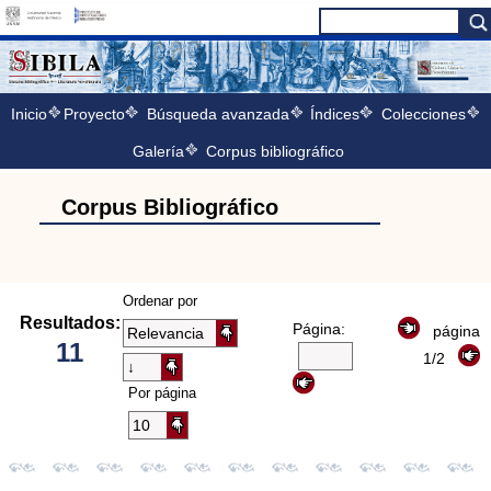
Inicio
Proyecto
Búsqueda avanzada
Índices
Colecciones
Galería
Corpus bibliográfico
Corpus Bibliográfico
Ordenar por
Resultados:
Página:
página
11
1/2
Por página