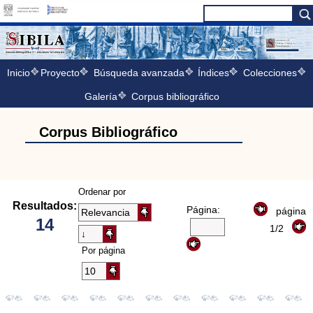
Inicio
Proyecto
Búsqueda avanzada
Índices
Colecciones
Galería
Corpus bibliográfico
Corpus Bibliográfico
Ordenar por
Resultados:
Página:
página
14
1/2
Por página