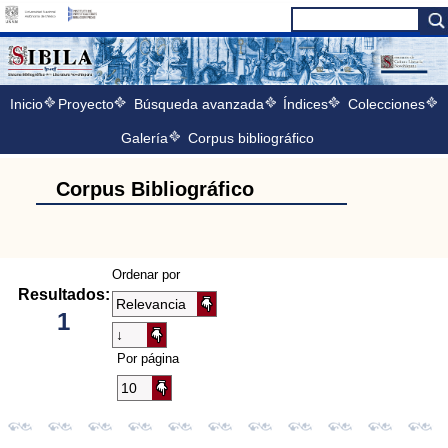
Inicio
Proyecto
Búsqueda avanzada
Índices
Colecciones
Galería
Corpus bibliográfico
Corpus Bibliográfico
Ordenar por
Resultados:
1
Por página