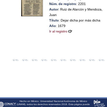
Núm. de registro
: 2201
Autor
: Ruiz de Alarcón y Mendoza,
Juan
Título
: Dejar dicha por más dicha
Año
: 1679
Ir al registro
Hecho en México, Universidad Nacional Autónoma de México
(UNAM), todos los derechos reservados 2018. Esta página puede