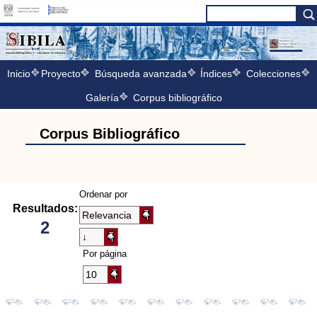
Inicio
Proyecto
Búsqueda avanzada
Índices
Colecciones
Galería
Corpus bibliográfico
Corpus Bibliográfico
Ordenar por
Resultados:
2
Por página