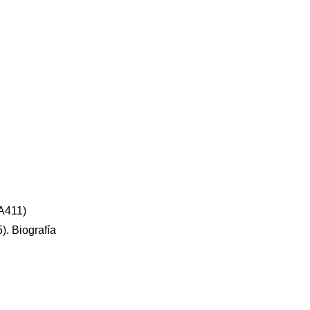
 A411)
). Biografía