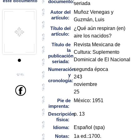
este documento
documento:
seriada
Autor del
Muñoz Venegas y
artículo:
Guzmán, Luis
Título del
¿Qué aún respiran (en)
artículo:
aire los nacidos?
Título de
Revista Mexicana de
la
Cultura: Suplemento
publicación
Dominical de El Nacional
seriada:
Numeración
segunda época
y
243
cronología:
noviembre
25
Pie de
México: 1951
imprenta:
Descripción
p. 13
física:
Idioma:
Español (spa)
Notas:
1a ed.:1700.