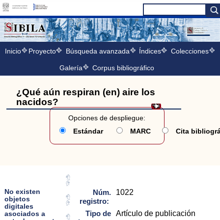
Inicio
Proyecto
Búsqueda avanzada
Índices
Colecciones
Galería
Corpus bibliográfico
¿Qué aún respiran (en) aire los
nacidos?
Opciones de despliegue:
Estándar
MARC
Cita bibliogr
No existen
Núm.
1022
objetos
registro:
digitales
Tipo de
Artículo de publicación
asociados a