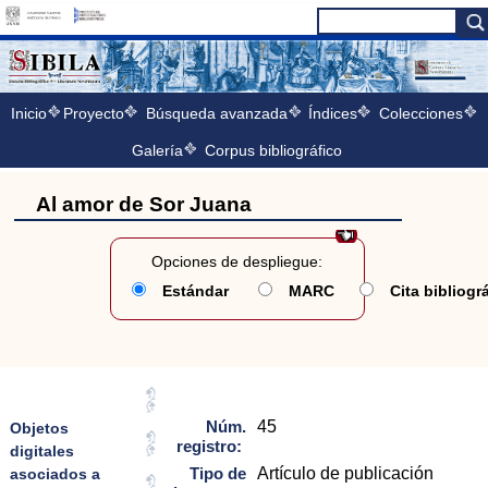
Inicio
Proyecto
Búsqueda avanzada
Índices
Colecciones
Galería
Corpus bibliográfico
Al amor de Sor Juana
Opciones de despliegue:
Estándar
MARC
Cita bibliogr
Núm.
45
Objetos
registro:
digitales
Tipo de
Artículo de publicación
asociados a