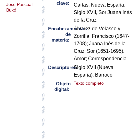
clave:
José Pascual
Cartas, Nueva España,
Buxó
Siglo XVII, Sor Juana Inés
de la Cruz
Encabezamientos
Álvarez de Velasco y
de
Zorrilla, Francisco (1647-
materia:
1708); Juana Inés de la
Cruz, Sor (1651-1695).
Amor; Correspondencia
Descriptores:
Siglo XVII (Nueva
España). Barroco
Texto completo
Objeto
digital: