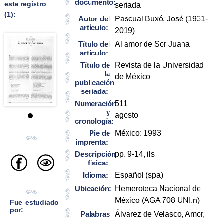
documento:
este registro
seriada
(1):
Autor del
Pascual Buxó, José (1931-
artículo:
2019)
Título del
Al amor de Sor Juana
artículo:
Título de
Revista de la Universidad
la
de México
publicación
seriada:
Numeración
511
y
agosto
cronología:
Pie de
México: 1993
imprenta:
Descripción
pp. 9-14, ils
física:
Idioma:
Español (spa)
Ubicación:
Hemeroteca Nacional de
México (AGA 708 UNI.n)
Fue estudiado
por:
Palabras
Álvarez de Velasco, Amor,