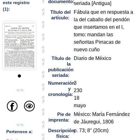
documento:
este registro
seriada [Antigua]
(1):
Título del
Fábula que en respuesta a
artículo:
la del caballo del pendón
que insertamos en el I,
tomo: mandan las
señoritas Pirracas de
nuevo cuño
Título de
Diario de México
la
publicación
seriada:
Numeración
3
y
230
cronología:
18
mayo
Pie de
México: María Fernández
imprenta:
de Jáuregui, 1806
Descripción
p. 73; 8° (20cm)
Pertenece a:
física: