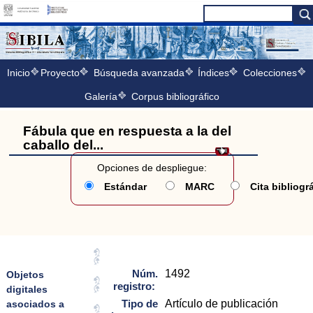
Inicio
Proyecto
Búsqueda avanzada
Índices
Colecciones
Galería
Corpus bibliográfico
Fábula que en respuesta a la del
caballo del...
Opciones de despliegue:
Estándar
MARC
Cita bibliogr
Núm.
1492
Objetos
registro:
digitales
Tipo de
Artículo de publicación
asociados a