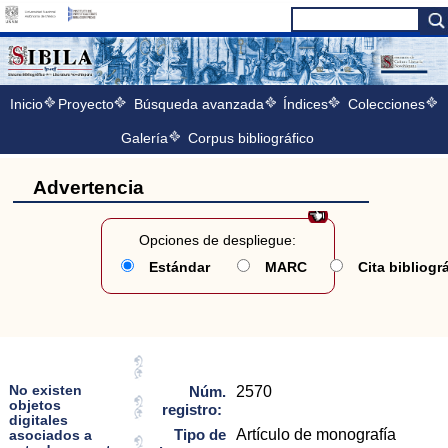
Inicio
Proyecto
Búsqueda avanzada
Índices
Colecciones
Galería
Corpus bibliográfico
Advertencia
Opciones de despliegue:
Estándar
MARC
Cita bibliogr
No existen
Núm.
2570
objetos
registro:
digitales
Tipo de
Artículo de monografía
asociados a