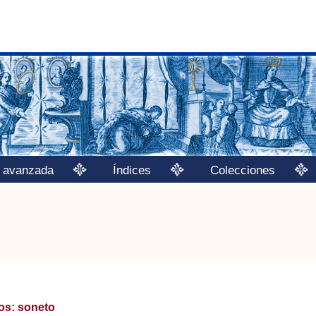
 avanzada
Índices
Colecciones
os: soneto