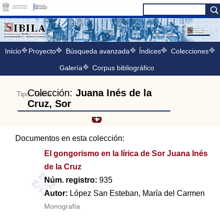
Inicio
Proyecto
Búsqueda avanzada
Índices
Colecciones
Galería
Corpus bibliográfico
Colección:
Juana Inés de la
Tipo: Tema
Cruz, Sor
Documentos en esta colección:
El gongorismo en la lírica de Sor Juana Inés
de la Cruz
Núm. registro:
935
Autor:
López San Esteban, María del Carmen
Monografía