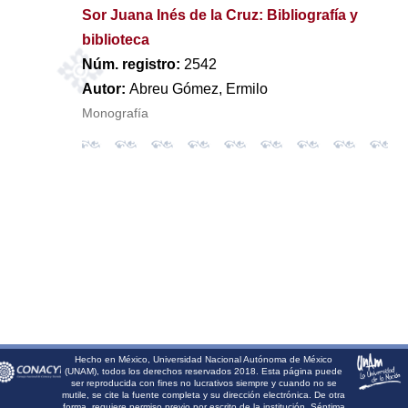
Sor Juana Inés de la Cruz: Bibliografía y
biblioteca
Núm. registro:
2542
Autor:
Abreu Gómez, Ermilo
Monografía
Hecho en México, Universidad Nacional Autónoma de México
(UNAM), todos los derechos reservados 2018. Esta página puede
ser reproducida con fines no lucrativos siempre y cuando no se
mutile, se cite la fuente completa y su dirección electrónica. De otra
forma, requiere permiso previo por escrito de la institución. Séptima