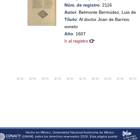
Núm. de registro
: 2116
Autor
: Belmonte Bermúdez, Luis de
Título
: Al doctor Joan de Barrios:
soneto
Año
: 1607
Ir al registro
Hecho en México, Universidad Nacional Autónoma de México
(UNAM), todos los derechos reservados 2018. Esta página puede