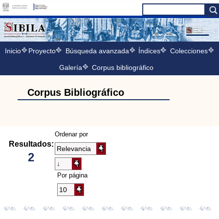
Inicio
Proyecto
Búsqueda avanzada
Índices
Colecciones
Galería
Corpus bibliográfico
Corpus Bibliográfico
Ordenar por
Resultados:
2
Por página