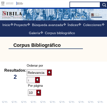
Inicio
Proyecto
Búsqueda avanzada
Índices
Colecciones
Galería
Corpus bibliográfico
Corpus Bibliográfico
Ordenar por
Resultados:
2
Por página