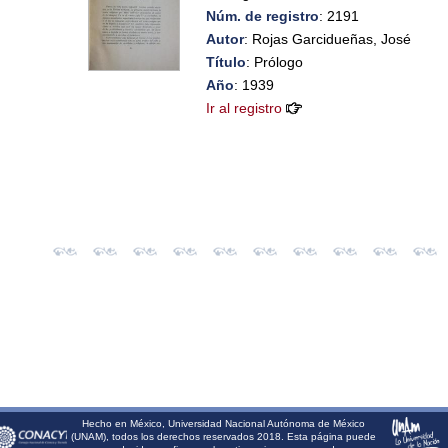
Núm. de registro
: 2191
Autor
: Rojas Garcidueñas, José
Título
: Prólogo
Año
: 1939
Ir al registro
Hecho en México, Universidad Nacional Autónoma de México
(UNAM), todos los derechos reservados 2018. Esta página puede