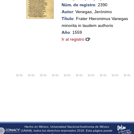
Núm. de registro
: 2390
Autor
: Venegas, Jerónimo
Título
: Frater Hieronimus Vanegas
minorita in laudem authoris
Año
: 1559
Ir al registro
Hecho en México, Universidad Nacional Autónoma de México
(UNAM), todos los derechos reservados 2018. Esta página puede