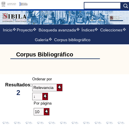
Inicio
Proyecto
Búsqueda avanzada
Índices
Colecciones
Galería
Corpus bibliográfico
Corpus Bibliográfico
Ordenar por
Resultados:
2
Por página