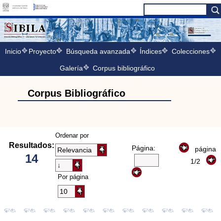
Inicio
Proyecto
Búsqueda avanzada
Índices
Colecciones
Galería
Corpus bibliográfico
Corpus Bibliográfico
Ordenar por
Resultados:
Página:
página
14
1/2
Por página