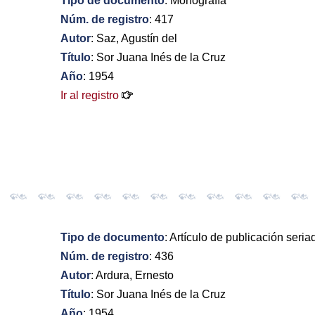
Tipo de documento
: Monografía
Núm. de registro
: 417
Autor
: Saz, Agustín del
Título
: Sor Juana Inés de la Cruz
Año
: 1954
Ir al registro
Tipo de documento
: Artículo de publicación seria
Núm. de registro
: 436
Autor
: Ardura, Ernesto
Título
: Sor Juana Inés de la Cruz
Año
: 1954