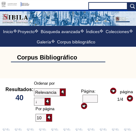
Inicio
Proyecto
Búsqueda avanzada
Índices
Colecciones
Galería
Corpus bibliográfico
Corpus Bibliográfico
Ordenar por
Resultados:
Página:
página
40
1/4
Por página