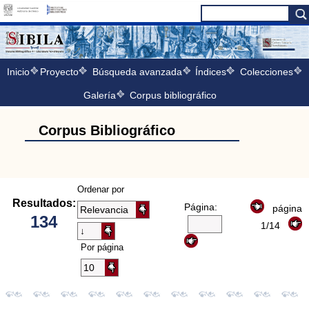
Inicio
Proyecto
Búsqueda avanzada
Índices
Colecciones
Galería
Corpus bibliográfico
Corpus Bibliográfico
Ordenar por
Resultados:
Página:
página
134
1/14
Por página