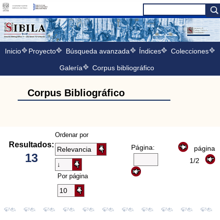
Inicio
Proyecto
Búsqueda avanzada
Índices
Colecciones
Galería
Corpus bibliográfico
Corpus Bibliográfico
Ordenar por
Resultados:
Página:
página
13
1/2
Por página