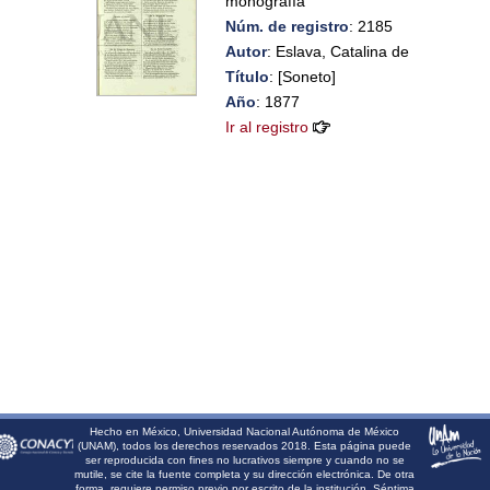
monografía
Núm. de registro
: 2185
Autor
: Eslava, Catalina de
Título
: [Soneto]
Año
: 1877
Ir al registro
Hecho en México, Universidad Nacional Autónoma de México
(UNAM), todos los derechos reservados 2018. Esta página puede
ser reproducida con fines no lucrativos siempre y cuando no se
mutile, se cite la fuente completa y su dirección electrónica. De otra
forma, requiere permiso previo por escrito de la institución. Séptima