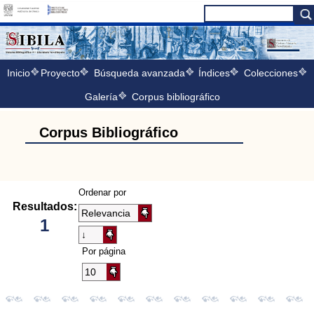
Inicio
Proyecto
Búsqueda avanzada
Índices
Colecciones
Galería
Corpus bibliográfico
Corpus Bibliográfico
Ordenar por
Resultados:
1
Por página