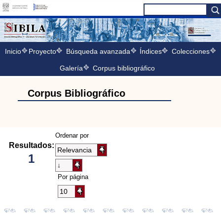
Inicio
Proyecto
Búsqueda avanzada
Índices
Colecciones
Galería
Corpus bibliográfico
Corpus Bibliográfico
Ordenar por
Resultados:
1
Por página