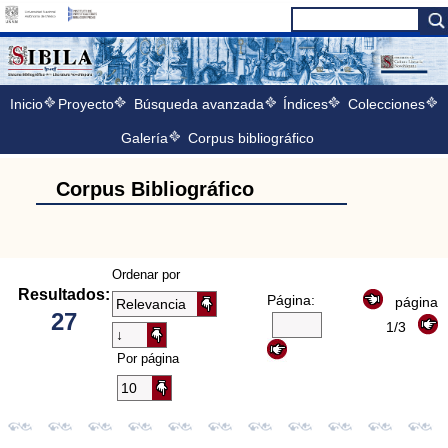
Inicio
Proyecto
Búsqueda avanzada
Índices
Colecciones
Galería
Corpus bibliográfico
Corpus Bibliográfico
Ordenar por
Resultados:
Página:
página
27
1/3
Por página