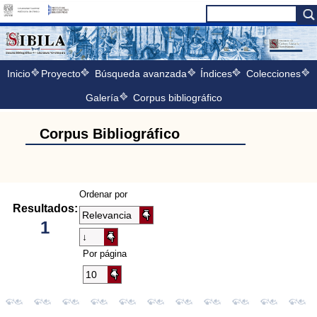
Inicio
Proyecto
Búsqueda avanzada
Índices
Colecciones
Galería
Corpus bibliográfico
Corpus Bibliográfico
Ordenar por
Resultados:
1
Por página