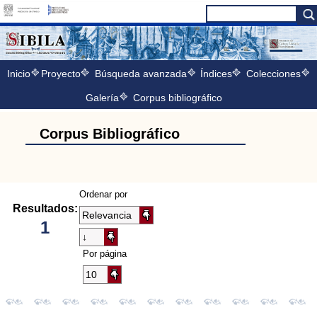
Inicio
Proyecto
Búsqueda avanzada
Índices
Colecciones
Galería
Corpus bibliográfico
Corpus Bibliográfico
Ordenar por
Resultados:
1
Por página