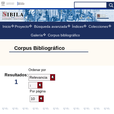
Inicio
Proyecto
Búsqueda avanzada
Índices
Colecciones
Galería
Corpus bibliográfico
Corpus Bibliográfico
Ordenar por
Resultados:
1
Por página