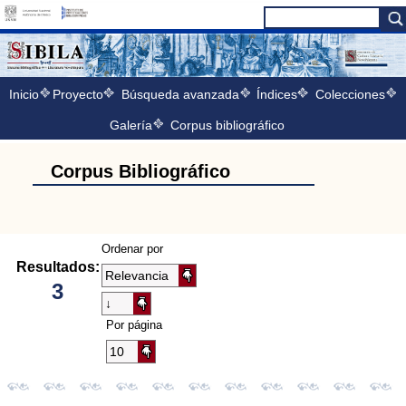
Inicio
Proyecto
Búsqueda avanzada
Índices
Colecciones
Galería
Corpus bibliográfico
Corpus Bibliográfico
Ordenar por
Resultados:
3
Por página