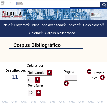
Inicio
Proyecto
Búsqueda avanzada
Índices
Colecciones
Galería
Corpus bibliográfico
Corpus Bibliográfico
Ordenar por
Resultados:
Página:
página
11
1/2
Por página