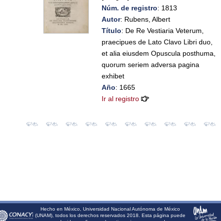
Núm. de registro
: 1813
Autor
: Rubens, Albert
Título
: De Re Vestiaria Veterum,
praecipues de Lato Clavo Libri duo,
et alia eiusdem Opuscula posthuma,
quorum seriem adversa pagina
exhibet
Año
: 1665
Ir al registro
Hecho en México, Universidad Nacional Autónoma de México
(UNAM), todos los derechos reservados 2018. Esta página puede