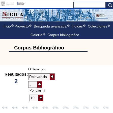
Inicio
Proyecto
Búsqueda avanzada
Índices
Colecciones
Galería
Corpus bibliográfico
Corpus Bibliográfico
Ordenar por
Resultados:
2
Por página