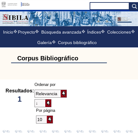
Inicio
Proyecto
Búsqueda avanzada
Índices
Colecciones
Galería
Corpus bibliográfico
Corpus Bibliográfico
Ordenar por
Resultados:
1
Por página