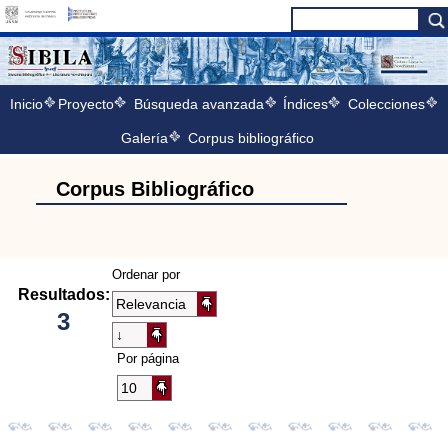
Inicio
Proyecto
Búsqueda avanzada
Índices
Colecciones
Galería
Corpus bibliográfico
Corpus Bibliográfico
Ordenar por
Resultados:
3
Por página