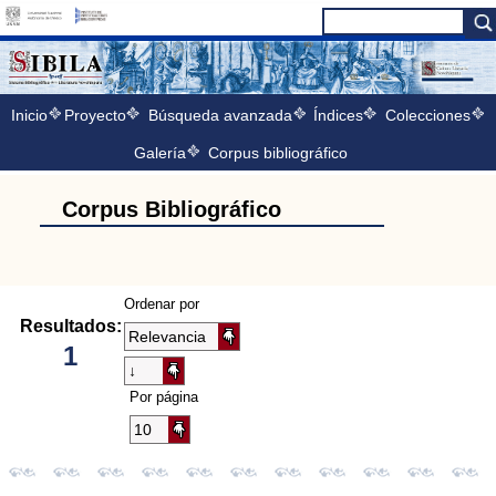
Inicio
Proyecto
Búsqueda avanzada
Índices
Colecciones
Galería
Corpus bibliográfico
Corpus Bibliográfico
Ordenar por
Resultados:
1
Por página