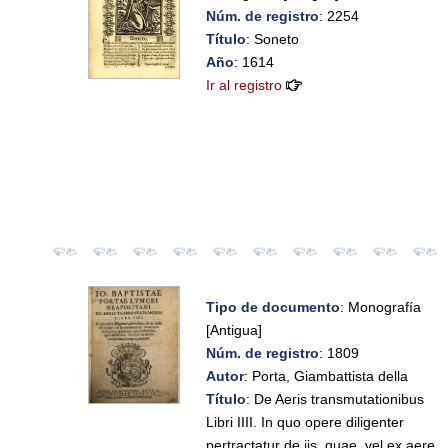
Núm. de registro
: 2254
Título
: Soneto
Año
: 1614
Ir al registro
Tipo de documento
: Monografía
[Antigua]
Núm. de registro
: 1809
Autor
: Porta, Giambattista della
Título
: De Aeris transmutationibus
Libri IIII. In quo opere diligenter
pertractatur de iis, quae, vel ex aere,