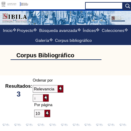
Inicio
Proyecto
Búsqueda avanzada
Índices
Colecciones
Galería
Corpus bibliográfico
Corpus Bibliográfico
Ordenar por
Resultados:
3
Por página