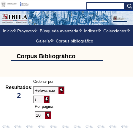
Inicio
Proyecto
Búsqueda avanzada
Índices
Colecciones
Galería
Corpus bibliográfico
Corpus Bibliográfico
Ordenar por
Resultados:
2
Por página