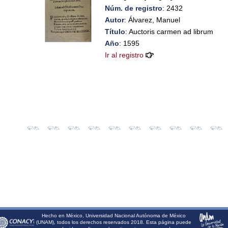
Núm. de registro
: 2432
Autor
: Álvarez, Manuel
Título
: Auctoris carmen ad librum
Año
: 1595
Ir al registro
Hecho en México, Universidad Nacional Autónoma de México
(UNAM), todos los derechos reservados 2018. Esta página puede