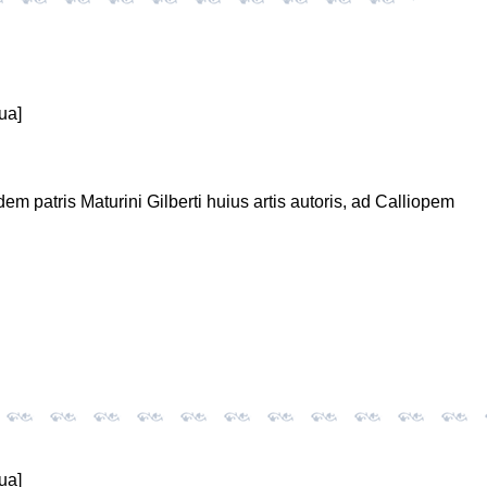
ua]
em patris Maturini Gilberti huius artis autoris, ad Calliopem
ua]