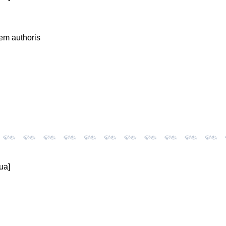
em authoris
ua]